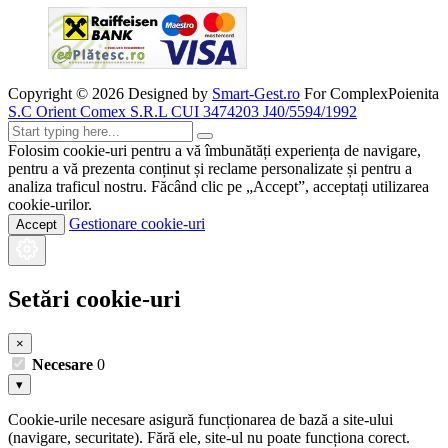
Copyright ©
2026
Designed by
Smart-Gest.ro
For ComplexPoienita
S.C Orient Comex S.R.L CUI 3474203 J40/5594/1992
Folosim cookie-uri pentru a vă îmbunătăți experiența de navigare,
pentru a vă prezenta conținut și reclame personalizate și pentru a
analiza traficul nostru. Făcând clic pe „Accept”, acceptați utilizarea
cookie-urilor.
Gestionare cookie-uri
Accept
Setări cookie-uri
×
Necesare
0
▾
Cookie-urile necesare asigură funcționarea de bază a site-ului
(navigare, securitate). Fără ele, site-ul nu poate funcționa corect.