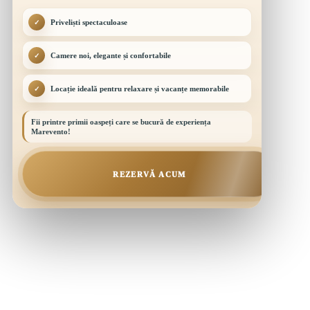
Priveliști spectaculoase
✓
Camere noi, elegante și confortabile
✓
Locație ideală pentru relaxare și vacanțe memorabile
✓
Fii printre primii oaspeți care se bucură de experiența
Marevento!
REZERVĂ ACUM