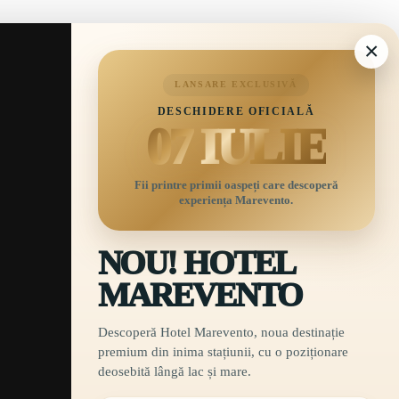
×
LANSARE EXCLUSIVĂ
DESCHIDERE OFICIALĂ
07 IULIE
Fii printre primii oaspeți care descoperă
experiența Marevento.
NOU! HOTEL
MAREVENTO
Descoperă Hotel Marevento, noua destinație
premium din inima stațiunii, cu o poziționare
deosebită lângă lac și mare.