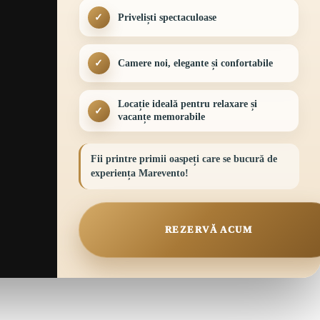
Priveliști spectaculoase
✓
Camere noi, elegante și confortabile
✓
Locație ideală pentru relaxare și
✓
vacanțe memorabile
Fii printre primii oaspeți care se bucură de
experiența Marevento!
REZERVĂ ACUM