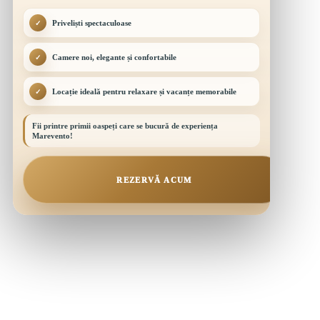
Priveliști spectaculoase
✓
Camere noi, elegante și confortabile
✓
Locație ideală pentru relaxare și vacanțe memorabile
✓
Fii printre primii oaspeți care se bucură de experiența
Marevento!
REZERVĂ ACUM