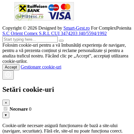
Copyright ©
2026
Designed by
Smart-Gest.ro
For ComplexPoienita
S.C Orient Comex S.R.L CUI 3474203 J40/5594/1992
Folosim cookie-uri pentru a vă îmbunătăți experiența de navigare,
pentru a vă prezenta conținut și reclame personalizate și pentru a
analiza traficul nostru. Făcând clic pe „Accept”, acceptați utilizarea
cookie-urilor.
Gestionare cookie-uri
Accept
Setări cookie-uri
×
Necesare
0
▾
Cookie-urile necesare asigură funcționarea de bază a site-ului
(navigare, securitate). Fără ele, site-ul nu poate funcționa corect.