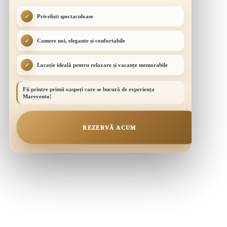
Priveliști spectaculoase
✓
Camere noi, elegante și confortabile
✓
Locație ideală pentru relaxare și vacanțe memorabile
✓
Fii printre primii oaspeți care se bucură de experiența
Marevento!
REZERVĂ ACUM