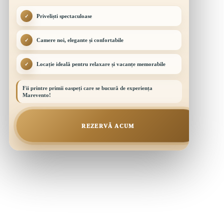
Priveliști spectaculoase
✓
Camere noi, elegante și confortabile
✓
Locație ideală pentru relaxare și vacanțe memorabile
✓
Fii printre primii oaspeți care se bucură de experiența
Marevento!
REZERVĂ ACUM