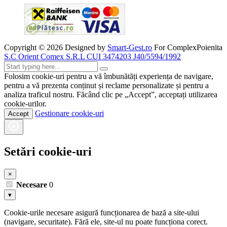
Copyright ©
2026
Designed by
Smart-Gest.ro
For ComplexPoienita
S.C Orient Comex S.R.L CUI 3474203 J40/5594/1992
Folosim cookie-uri pentru a vă îmbunătăți experiența de navigare,
pentru a vă prezenta conținut și reclame personalizate și pentru a
analiza traficul nostru. Făcând clic pe „Accept”, acceptați utilizarea
cookie-urilor.
Gestionare cookie-uri
Accept
Setări cookie-uri
×
Necesare
0
▾
Cookie-urile necesare asigură funcționarea de bază a site-ului
(navigare, securitate). Fără ele, site-ul nu poate funcționa corect.